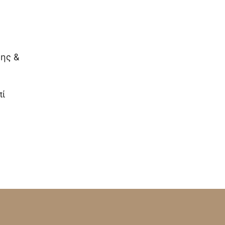
ης &
πί