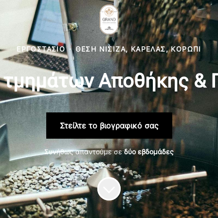
ΕΡΓΟΣΤΆΣΙΟ
·
ΘΈΣΗ ΝΊΣΙΖΑ, ΚΑΡΕΛΆΣ, ΚΟΡΩΠΊ
 τμημάτων Αποθήκης &
Στείλτε το βιογραφικό σας
Συνήθως απαντούμε σε
δύο εβδομάδες