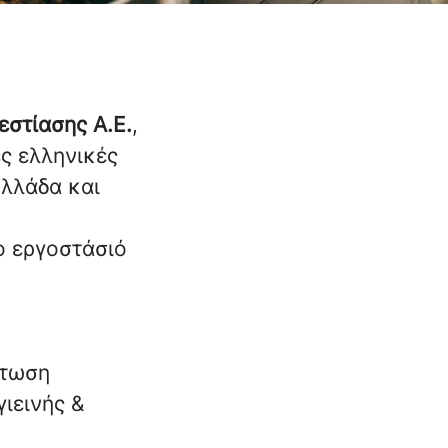
στίασης Α.Ε.
,
ες ελληνικές
Ελλάδα και
ο εργοστάσιό
ρτωση
ιεινής &