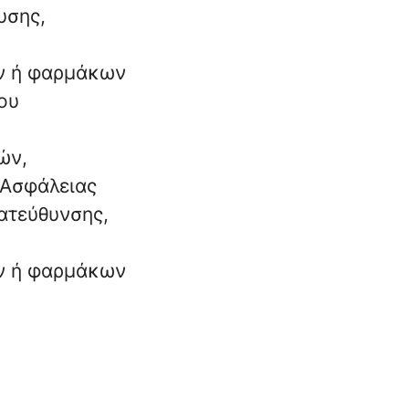
υσης,
ν ή φαρμάκων
ου
ών,
 Ασφάλειας
ατεύθυνσης,
ν ή φαρμάκων